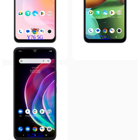
vivo
vivo
Y76 5G
Y22s
vivo
V21 5G