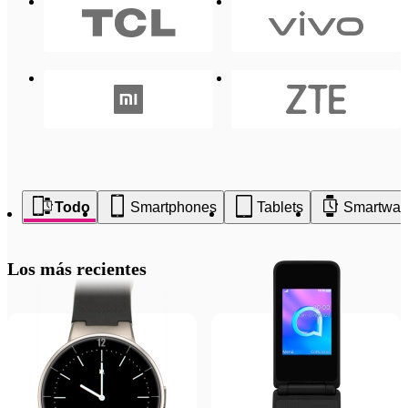
Todo
Smartphones
Tablets
Smartwat
Los más recientes