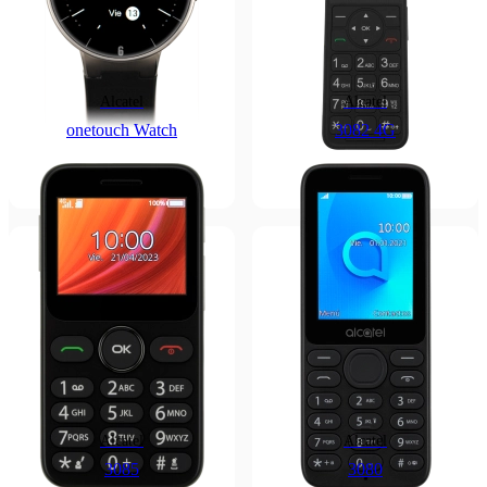
Alcatel
Alcatel
onetouch Watch
3082 4G
Alcatel
Alcatel
3085
3080