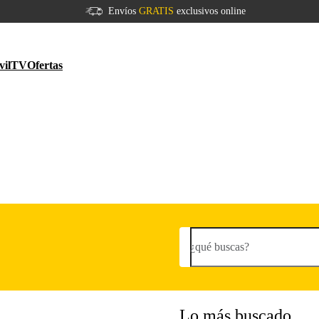
Envíos
GRATIS
exclusivos online
vil
TV
Ofertas
¿qué buscas?
Lo más buscado