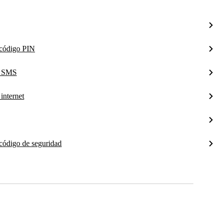
l código PIN
a SMS
internet
 código de seguridad