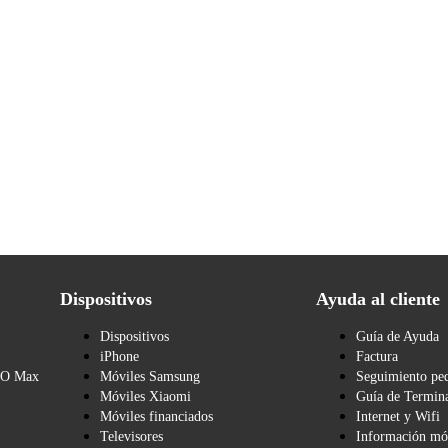
Dispositivos
Ayuda al cliente
Dispositivos
Guía de Ayuda
iPhone
Factura
BO Max
Móviles Samsung
Seguimiento pe
Móviles Xiaomi
Guía de Termina
Móviles financiados
Internet y Wifi
Televisores
Información mó