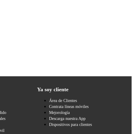
Ya soy cliente
Área de Clientes
Contrata líneas móviles
dido
Mejorología
les
Descarga nuestra App
Dispositivos para clientes
vil