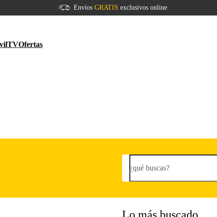
Envíos
GRATIS
exclusivos online
vil
TV
Ofertas
¿qué buscas?
Lo más buscado