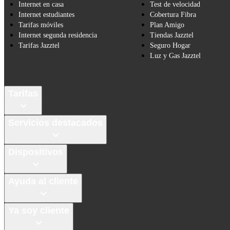
Internet en casa
Test de velocidad
Internet estudiantes
Cobertura Fibra
Tarifas móviles
Plan Amigo
Internet segunda residencia
Tiendas Jazztel
Tarifas Jazztel
Seguro Hogar
Luz y Gas Jazztel
Tarifas
Servicios destacados
Dispositivos
Ayuda al cliente
Ya soy cliente