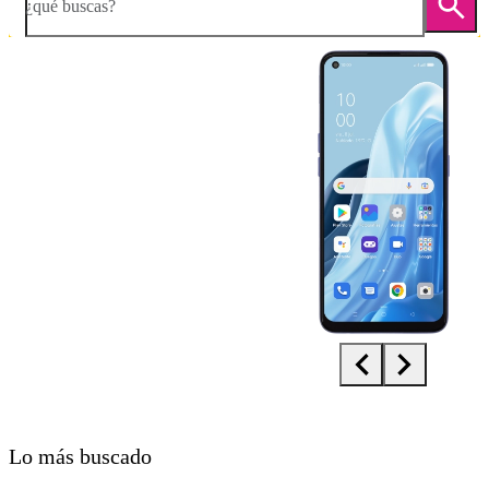
¿qué buscas?
Diapositiva 1 de 5. OPPO Find X5 Lite - MidnightBlue - imagen 1
Lo más buscado