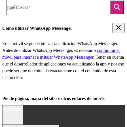
¿qué buscas?
Cómo utilizar WhatsApp Messenger
En el móvil se puede utilizar la aplicación WhatsApp Messenger.
Antes de utilizar WhatsApp Messenger, es necesario
configurar el
móvil para internet
e
instalar WhatsApp Messenger
. Tener en cuenta
que el desarrollador de aplicaciones va actualizando la app y por eso
puede ser que no coincida exactamente con el contenido de esta
instrucción.
Pie de página, mapa del sitio y otros enlaces de interés
Tarifas