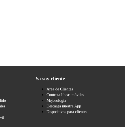
Ya soy cliente
Área de Clientes
Contrata líneas móviles
dido
Mejorología
les
Descarga nuestra App
Dispositivos para clientes
vil