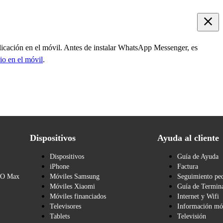
plicación en el móvil. Antes de instalar WhatsApp Messenger, es
rio en el móvil
.
Dispositivos
Ayuda al cliente
Dispositivos
Guía de Ayuda
iPhone
Factura
BO Max
Móviles Samsung
Seguimiento pe
Móviles Xiaomi
Guía de Termina
Móviles financiados
Internet y Wifi
Televisores
Información mó
Tablets
Televisión