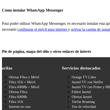
Cómo instalar WhatsApp Messenger
Para poder utilizar WhatsApp Messenger, es necesario instalar esta a
necesario
configurar el móvil para internet
y
activar la cuenta de usua
Pie de página, mapa del sitio y otros enlaces de interés
Tarifas
Servicios destacados
Ofertas Fibra y Móvil
Orange TV Libre
Fibra 1Gb + Móvil
Jazztel TV con Netflix
Fibra 600Mb + Móvil
Jazztel TV con Prime y H
Ofertas Fibra
Fútbol Jazztel
Fibra 600Mb
Ofertas Jazztel
Fibra 1Gb
Tarifas Roaming
Internet en casa
Test de velocidad