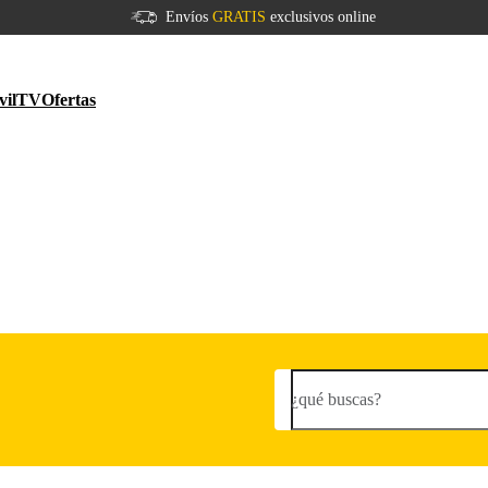
Envíos
GRATIS
exclusivos online
vil
TV
Ofertas
¿qué buscas?