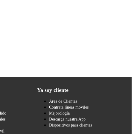
Ya soy cliente
Área de Clientes
Contrata líneas móviles
dido
Mejorología
les
Descarga nuestra App
Dispositivos para clientes
vil