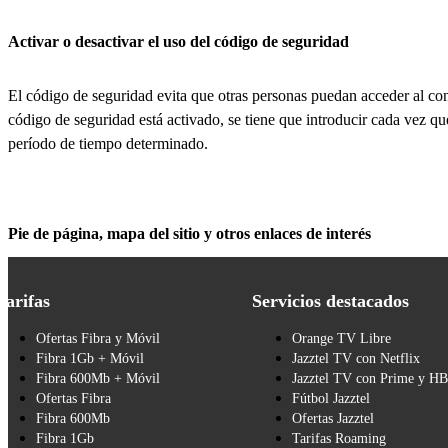
Activar o desactivar el uso del código de seguridad
El código de seguridad evita que otras personas puedan acceder al con
código de seguridad está activado, se tiene que introducir cada vez q
período de tiempo determinado.
Pie de página, mapa del sitio y otros enlaces de interés
Tarifas
Servicios destacados
Ofertas Fibra y Móvil
Orange TV Libre
Fibra 1Gb + Móvil
Jazztel TV con Netflix
Fibra 600Mb + Móvil
Jazztel TV con Prime y H
Ofertas Fibra
Fútbol Jazztel
Fibra 600Mb
Ofertas Jazztel
Fibra 1Gb
Tarifas Roaming