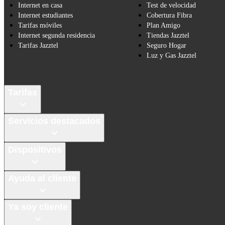
Internet en casa
Test de velocidad
Internet estudiantes
Cobertura Fibra
Tarifas móviles
Plan Amigo
Internet segunda residencia
Tiendas Jazztel
Tarifas Jazztel
Seguro Hogar
Luz y Gas Jazztel
Tarifas
Servicios destacados
Dispositivos
Ayuda al cliente
Ya soy cliente