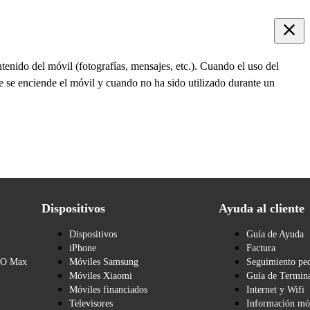
tenido del móvil (fotografías, mensajes, etc.). Cuando el uso del
ue se enciende el móvil y cuando no ha sido utilizado durante un
Dispositivos
Ayuda al cliente
Dispositivos
Guía de Ayuda
iPhone
Factura
BO Max
Móviles Samsung
Seguimiento pe
Móviles Xiaomi
Guía de Termina
Móviles financiados
Internet y Wifi
Televisores
Información mó