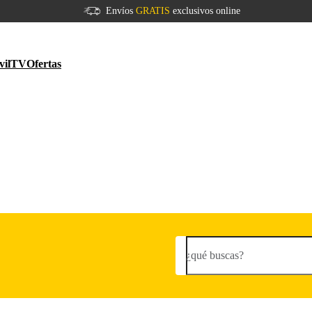
Envíos
GRATIS
exclusivos online
vil
TV
Ofertas
¿qué buscas?