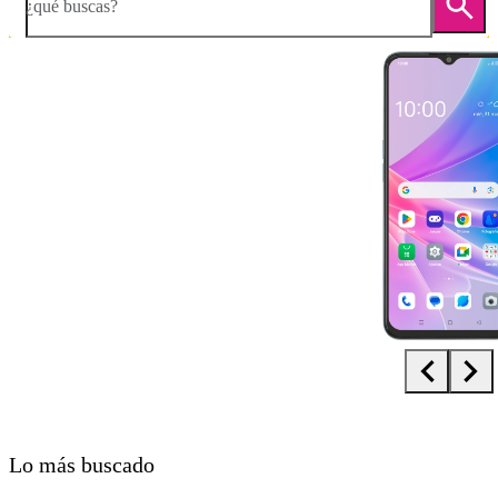
¿qué buscas?
Diapositiva 1 de 5. OPPO A78 5G - LightSkyBlue - imagen 1
Lo más buscado