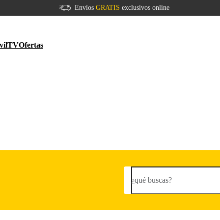
Envíos
GRATIS
exclusivos online
vil
TV
Ofertas
¿qué buscas?