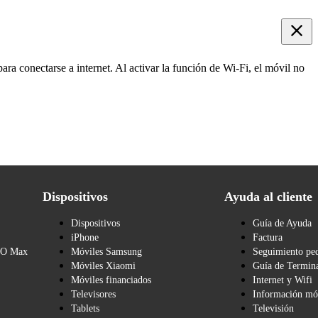
ara conectarse a internet. Al activar la función de Wi-Fi, el móvil no
Dispositivos
Ayuda al cliente
Dispositivos
Guía de Ayuda
iPhone
Factura
BO Max
Móviles Samsung
Seguimiento pe
Móviles Xiaomi
Guía de Termina
Móviles financiados
Internet y Wifi
Televisores
Información mó
Tablets
Televisión