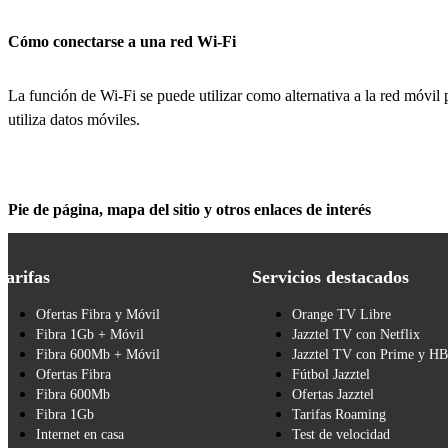
Cómo conectarse a una red Wi-Fi
La función de Wi-Fi se puede utilizar como alternativa a la red móvil p
utiliza datos móviles.
Pie de página, mapa del sitio y otros enlaces de interés
Tarifas
Servicios destacados
Ofertas Fibra y Móvil
Orange TV Libre
Fibra 1Gb + Móvil
Jazztel TV con Netflix
Fibra 600Mb + Móvil
Jazztel TV con Prime y H
Ofertas Fibra
Fútbol Jazztel
Fibra 600Mb
Ofertas Jazztel
Fibra 1Gb
Tarifas Roaming
Internet en casa
Test de velocidad