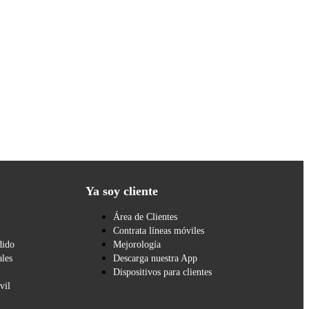
Ya soy cliente
Área de Clientes
Contrata líneas móviles
dido
Mejorología
les
Descarga nuestra App
Dispositivos para clientes
vil