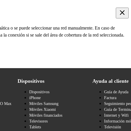
ática o se puede seleccionar una red manualmente. En caso de
 la conexión si se sale del área de cobertura de la red seleccionada.
Dispositivos
Ayuda al cliente
Dispositivos
Guía de Ayuda
iPhone
Factura
BO Max
Móviles Samsung
Seguimiento pe
Móviles Xiaomi
Guía de Termina
Móviles financiados
Internet y Wifi
Televisores
Información mó
Tablets
Televisión