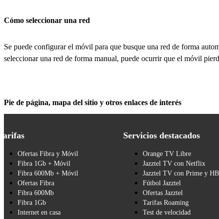
Cómo seleccionar una red
Se puede configurar el móvil para que busque una red de forma autom
seleccionar una red de forma manual, puede ocurrir que el móvil pierda
Pie de página, mapa del sitio y otros enlaces de interés
Tarifas
Servicios destacados
Ofertas Fibra y Móvil
Orange TV Libre
Fibra 1Gb + Móvil
Jazztel TV con Netflix
Fibra 600Mb + Móvil
Jazztel TV con Prime y H
Ofertas Fibra
Fútbol Jazztel
Fibra 600Mb
Ofertas Jazztel
Fibra 1Gb
Tarifas Roaming
Internet en casa
Test de velocidad