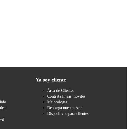
Ya soy cliente
Área de Clientes
Contrata líneas móviles
dido
Mejorología
les
Descarga nuestra App
Dispositivos para clientes
vil