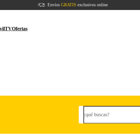
Envíos
GRATIS
exclusivos online
vil
TV
Ofertas
¿qué buscas?