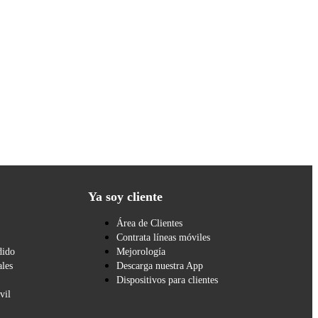
Ya soy cliente
Área de Clientes
Contrata líneas móviles
dido
Mejorología
les
Descarga nuestra App
Dispositivos para clientes
vil