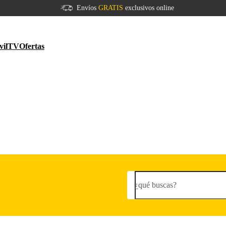
Envíos
GRATIS
exclusivos online
vil
TV
Ofertas
¿qué buscas?