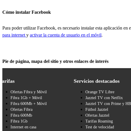
Cómo instalar Facebook
Para poder utilizar Facebook, es necesario instalar esta aplicación en
para internet
y
activar la cuenta de usuario en el móvil
.
Pie de página, mapa del sitio y otros enlaces de interés
Tarifas
Servicios destacados
Ofertas Fibra y Móvil
Orange TV Libre
Fibra 1Gb + Móvil
Jazztel TV con Netflix
Fibra 600Mb + Móvil
Jazztel TV con Prime y H
Ofertas Fibra
Fútbol Jazztel
Fibra 600Mb
Ofertas Jazztel
Fibra 1Gb
Tarifas Roaming
Internet en casa
Test de velocidad