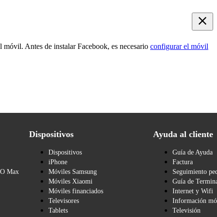
 el móvil. Antes de instalar Facebook, es necesario
configurar el móvil
Dispositivos
Ayuda al cliente
Dispositivos
Guía de Ayuda
iPhone
Factura
BO Max
Móviles Samsung
Seguimiento pe
Móviles Xiaomi
Guía de Termina
Móviles financiados
Internet y Wifi
Televisores
Información mó
Tablets
Televisión