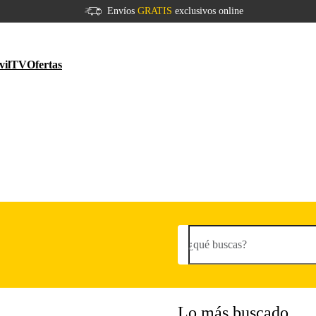
Envíos
GRATIS
exclusivos online
vil
TV
Ofertas
¿qué buscas?
Lo más buscado