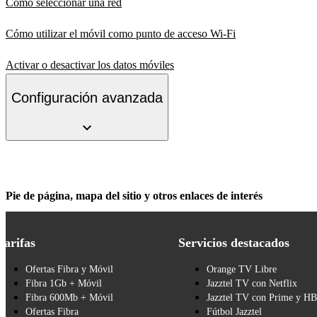
Cómo seleccionar una red
Cómo utilizar el móvil como punto de acceso Wi-Fi
Activar o desactivar los datos móviles
Configuración avanzada
Pie de página, mapa del sitio y otros enlaces de interés
Tarifas
Servicios destacados
Ofertas Fibra y Móvil
Orange TV Libre
Fibra 1Gb + Móvil
Jazztel TV con Netflix
Fibra 600Mb + Móvil
Jazztel TV con Prime y H
Ofertas Fibra
Fútbol Jazztel