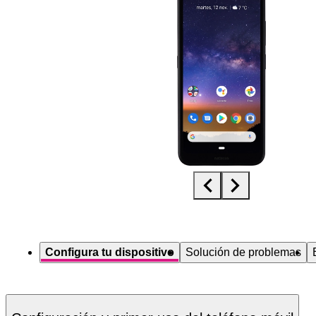
Diapositiva 1 de 5. Nokia 2.2 - Black - imagen 1
Configura tu dispositivo
Solución de problemas