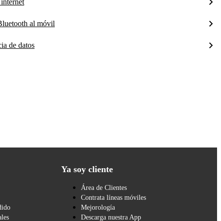
internet
luetooth al móvil
cia de datos
Ya soy cliente
Área de Clientes
Contrata líneas móviles
dido
Mejorología
les
Descarga nuestra App