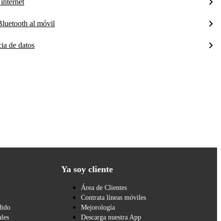
internet
luetooth al móvil
cia de datos
Ya soy cliente
Área de Clientes
Contrata líneas móviles
dido
Mejorología
les
Descarga nuestra App