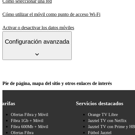
Cómo seleccionar una red
Cómo utilizar el móvil como punto de acceso Wi-Fi
Activar o desactivar los datos móviles
Configuración avanzada
Pie de página, mapa del sitio y otros enlaces de interés
Tarifas
Servicios destacados
Ofertas Fibra y Móvil
Orange TV Libre
Fibra 1Gb + Móvil
Jazztel TV con Netflix
Fibra 600Mb + Móvil
Jazztel TV con Prime y H
Ofertas Fibra
Fútbol Jazztel