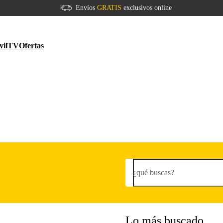
Envíos
GRATIS
exclusivos online
vil
TV
Ofertas
¿qué buscas?
Lo más buscado