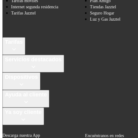
Tarifas móviles
Plan Amigo
Internet segunda residencia
Tiendas Jazztel
Tarifas Jazztel
Seguro Hogar
Luz y Gas Jazztel
Tarifas
Servicios destacados
Dispositivos
Ayuda al cliente
Ya soy cliente
Descarga nuestra App
Encuéntranos en redes