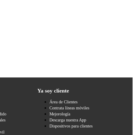
Ya soy cliente
Área de Clientes
Contrata líneas móviles
dido
Mejorología
les
Descarga nuestra App
Dispositivos para clientes
vil