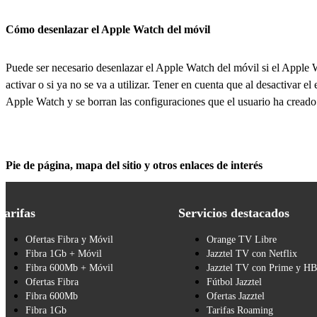
Cómo desenlazar el Apple Watch del móvil
Puede ser necesario desenlazar el Apple Watch del móvil si el Apple 
activar o si ya no se va a utilizar. Tener en cuenta que al desactivar 
Apple Watch y se borran las configuraciones que el usuario ha creado e
Pie de página, mapa del sitio y otros enlaces de interés
Tarifas
Servicios destacados
Ofertas Fibra y Móvil
Orange TV Libre
Fibra 1Gb + Móvil
Jazztel TV con Netflix
Fibra 600Mb + Móvil
Jazztel TV con Prime y H
Ofertas Fibra
Fútbol Jazztel
Fibra 600Mb
Ofertas Jazztel
Fibra 1Gb
Tarifas Roaming