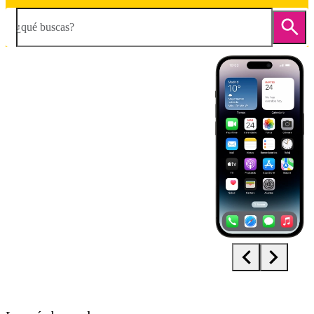
¿qué buscas?
Diapositiva 1 de 5. Apple iPhone 14 Pro - DarkGray - imagen 1