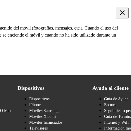
tenido del móvil (fotografías, mensajes, etc.). Cuando el uso del
ue se enciende el móvil y cuando no ha sido utilizado durante un
Dispositivos
Ayuda al cliente
Dispositivos
Guía de Ayuda
iPhone
Factura
BO Max
Móviles Samsung
Seguimiento pe
Móviles Xiaomi
Guía de Termina
Móviles financiados
Internet y Wifi
Televisores
Información mó