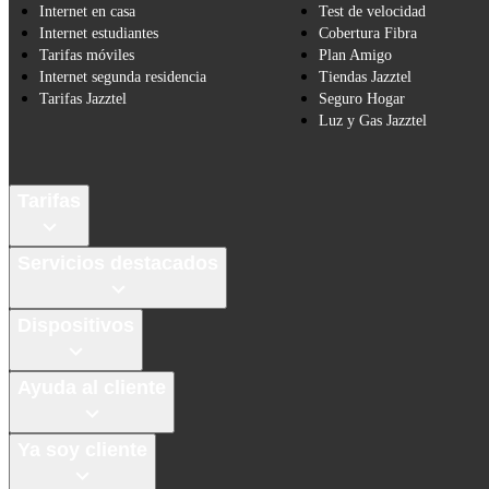
Internet en casa
Test de velocidad
Internet estudiantes
Cobertura Fibra
Tarifas móviles
Plan Amigo
Internet segunda residencia
Tiendas Jazztel
Tarifas Jazztel
Seguro Hogar
Luz y Gas Jazztel
Tarifas
Servicios destacados
Dispositivos
Ayuda al cliente
Ya soy cliente