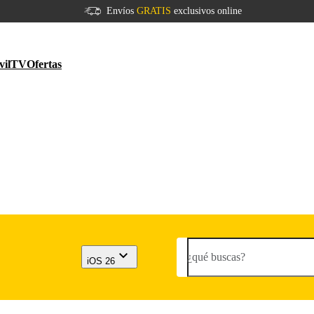
Envíos
GRATIS
exclusivos online
vil
TV
Ofertas
¿qué buscas?
iOS 26