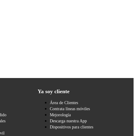
Ya soy cliente
Área de Clientes
Contrata líneas móviles
dido
Mejorología
les
Descarga nuestra App
Dispositivos para clientes
vil