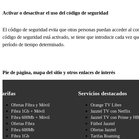
Activar o desactivar el uso del código de seguridad
El código de seguridad evita que otras personas puedan acceder al con
código de seguridad está activado, se tiene que introducir cada vez q
período de tiempo determinado.
Pie de página, mapa del sitio y otros enlaces de interés
Tarifas
Servicios destacados
Ofertas Fibra y Móvil
Orange TV Libre
Fibra 1Gb + Móvil
Jazztel TV con Netflix
Fibra 600Mb + Móvil
Jazztel TV con Prime y H
Ofertas Fibra
Fútbol Jazztel
Fibra 600Mb
Ofertas Jazztel
Fibra 1Gb
Tarifas Roaming