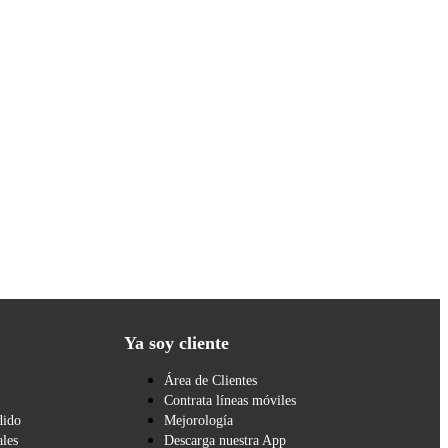
Ya soy cliente
Área de Clientes
Contrata líneas móviles
dido
Mejorología
les
Descarga nuestra App