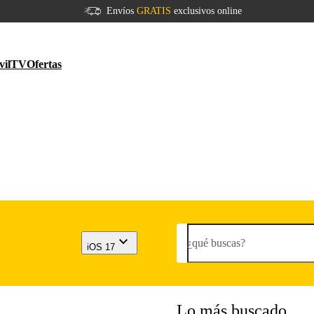
Envíos
GRATIS
exclusivos online
vil
TV
Ofertas
¿qué buscas?
iOS 17
Lo más buscado