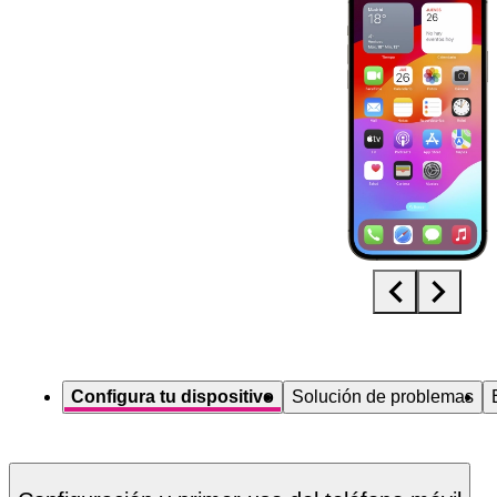
Diapositiva 1 de 5. Apple iPhone 13 Pro Max - DarkGray - imagen 1
Configura tu dispositivo
Solución de problemas