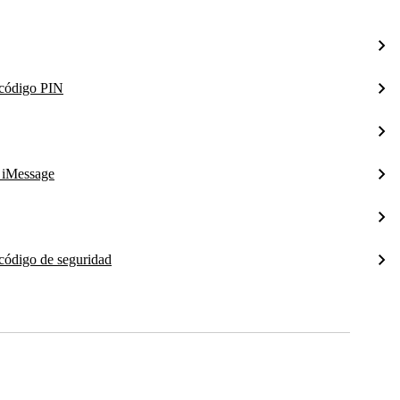
l código PIN
a iMessage
 código de seguridad