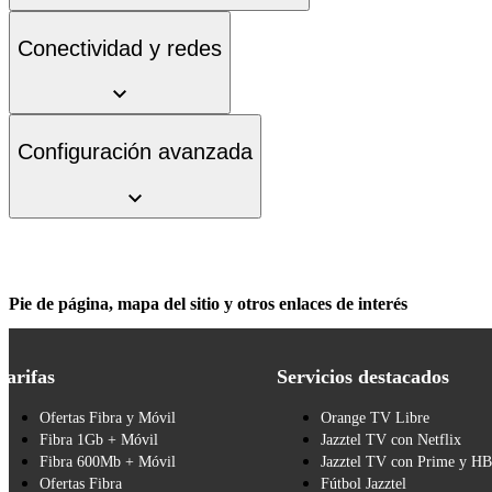
Conectividad y redes
Configuración avanzada
Pie de página, mapa del sitio y otros enlaces de interés
Tarifas
Servicios destacados
Ofertas Fibra y Móvil
Orange TV Libre
Fibra 1Gb + Móvil
Jazztel TV con Netflix
Fibra 600Mb + Móvil
Jazztel TV con Prime y H
Ofertas Fibra
Fútbol Jazztel