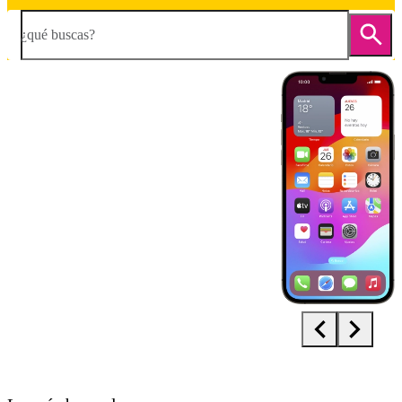
¿qué buscas?
Diapositiva 1 de 5. Apple iPhone 13 Pro Max - DarkGray - imagen 1