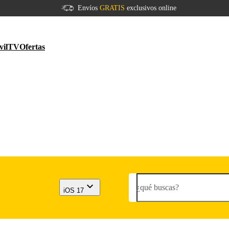
Envíos
GRATIS
exclusivos online
vil
TV
Ofertas
¿qué buscas?
iOS 17