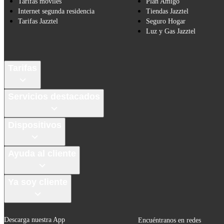
Tarifas móviles
Plan Amigo
Internet segunda residencia
Tiendas Jazztel
Tarifas Jazztel
Seguro Hogar
Luz y Gas Jazztel
Tarifas
Servicios destacados
Dispositivos
Ayuda al cliente
Ya soy cliente
Descarga nuestra App
Encuéntranos en redes