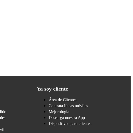
Ya soy cliente
Área de Clientes
Contrata líneas móviles
dido
Mejorología
les
Descarga nuestra App
Dispositivos para clientes
vil