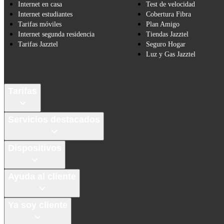
Internet en casa
Test de velocidad
Internet estudiantes
Cobertura Fibra
Tarifas móviles
Plan Amigo
Internet segunda residencia
Tiendas Jazztel
Tarifas Jazztel
Seguro Hogar
Luz y Gas Jazztel
Tarifas
Servicios destacados
Dispositivos
Ayuda al cliente
Ya soy cliente