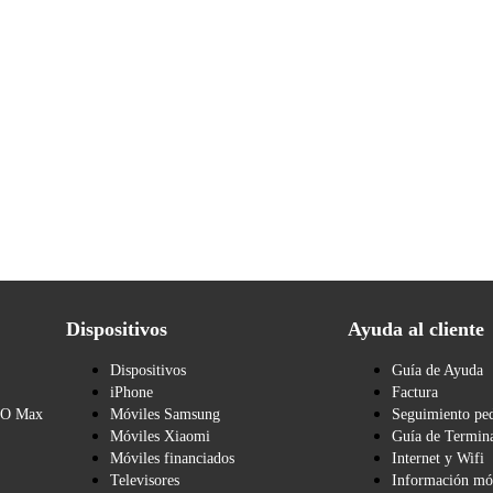
Dispositivos
Ayuda al cliente
Dispositivos
Guía de Ayuda
iPhone
Factura
BO Max
Móviles Samsung
Seguimiento pe
Móviles Xiaomi
Guía de Termina
Móviles financiados
Internet y Wifi
Televisores
Información mó