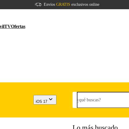
Envíos
GRATIS
exclusivos online
vil
TV
Ofertas
¿qué buscas?
iOS 17
Lo más buscado