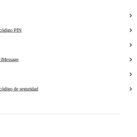
l código PIN
a iMessage
 código de seguridad