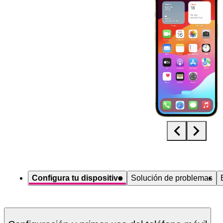
Diapositiva 1 de 5. Apple iPhone 12 Pro Max - Gold - imagen 1
Configura tu dispositivo
Solución de problemas