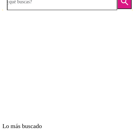
¿qué buscas?
Diapositiva 1 de 5. Apple iPad Pro 12.9 (2020) - DarkGray - imagen 
Lo más buscado