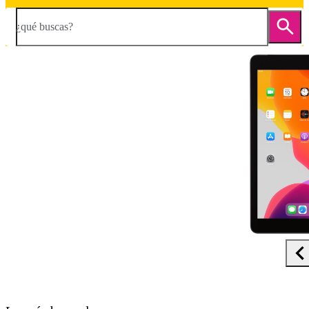
¿qué buscas?
Diapositiva 1 de 5. Apple iPad 10.2 (7th gen.) - DarkGray - imagen 1