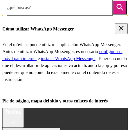
¿qué buscas?
Cómo utilizar WhatsApp Messenger
En el móvil se puede utilizar la aplicación WhatsApp Messenger.
Antes de utilizar WhatsApp Messenger, es necesario
configurar el
móvil para internet
e
instalar WhatsApp Messenger
. Tener en cuenta
que el desarrollador de aplicaciones va actualizando la app y por eso
puede ser que no coincida exactamente con el contenido de esta
instrucción.
Pie de página, mapa del sitio y otros enlaces de interés
Tarifas