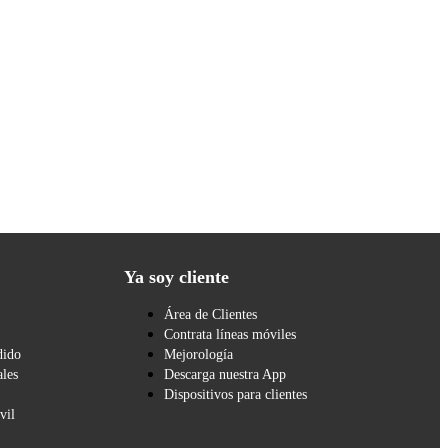
Ya soy cliente
Área de Clientes
Contrata líneas móviles
dido
Mejorología
les
Descarga nuestra App
Dispositivos para clientes
vil