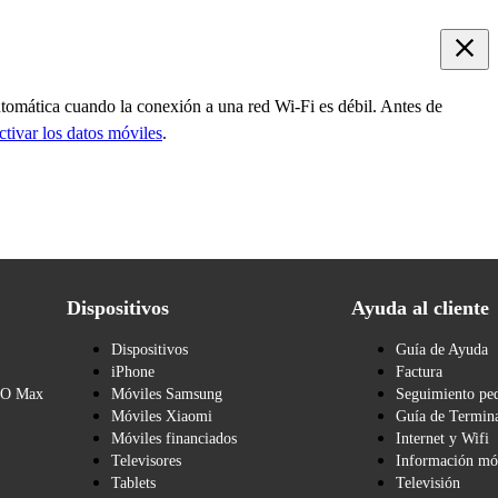
utomática cuando la conexión a una red Wi-Fi es débil. Antes de
ctivar los datos móviles
.
Dispositivos
Ayuda al cliente
Dispositivos
Guía de Ayuda
iPhone
Factura
BO Max
Móviles Samsung
Seguimiento pe
Móviles Xiaomi
Guía de Termina
Móviles financiados
Internet y Wifi
Televisores
Información mó
Tablets
Televisión