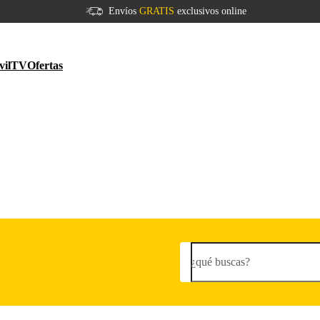
Envíos
GRATIS
exclusivos online
vil
TV
Ofertas
¿qué buscas?