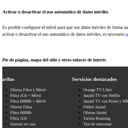
Activar o desactivar el uso automático de datos móviles
Es posible configurar el móvil para que use datos móviles de forma a
activar o desactivar el uso automático de datos móviles, es necesario
a
Pie de página, mapa del sitio y otros enlaces de interés
Tarifas
Servicios destacados
Ofertas Fibra y Móvil
Orange TV Libre
Fibra 1Gb + Móvil
Jazztel TV con Netflix
Fibra 600Mb + Móvil
Jazztel TV con Prime y H
Ofertas Fibra
Fútbol Jazztel
Fibra 600Mb
Ofertas Jazztel
Fibra 1Gb
Tarifas Roaming
Internet en casa
Test de velocidad