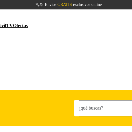
Envíos
GRATIS
exclusivos online
vil
TV
Ofertas
¿qué buscas?