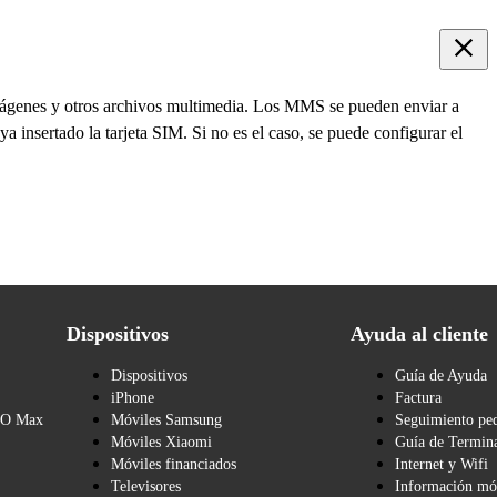
genes y otros archivos multimedia. Los MMS se pueden enviar a
 insertado la tarjeta SIM. Si no es el caso, se puede configurar el
Dispositivos
Ayuda al cliente
Dispositivos
Guía de Ayuda
iPhone
Factura
BO Max
Móviles Samsung
Seguimiento pe
Móviles Xiaomi
Guía de Termina
Móviles financiados
Internet y Wifi
Televisores
Información mó