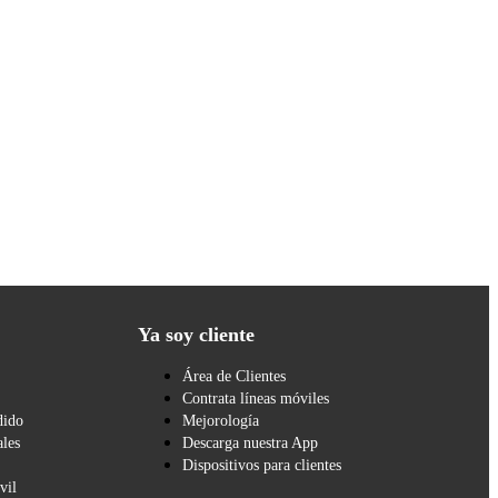
Ya soy cliente
Área de Clientes
Contrata líneas móviles
dido
Mejorología
les
Descarga nuestra App
Dispositivos para clientes
vil