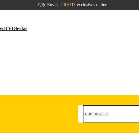
Envíos
GRATIS
exclusivos online
vil
TV
Ofertas
¿qué buscas?