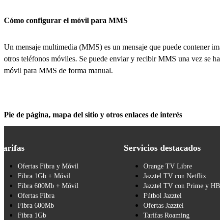
Cómo configurar el móvil para MMS
Un mensaje multimedia (MMS) es un mensaje que puede contener imá
otros teléfonos móviles. Se puede enviar y recibir MMS una vez se haya
móvil para MMS de forma manual.
Pie de página, mapa del sitio y otros enlaces de interés
Tarifas
Servicios destacados
Ofertas Fibra y Móvil
Orange TV Libre
Fibra 1Gb + Móvil
Jazztel TV con Netflix
Fibra 600Mb + Móvil
Jazztel TV con Prime y H
Ofertas Fibra
Fútbol Jazztel
Fibra 600Mb
Ofertas Jazztel
Fibra 1Gb
Tarifas Roaming