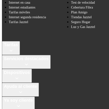
Internet en casa
Test de velocidad
Internet estudiantes
Cobertura Fibra
Tarifas móviles
Plan Amigo
Internet segunda residencia
Tiendas Jazztel
Tarifas Jazztel
Seguro Hogar
Luz y Gas Jazztel
Tarifas
Servicios destacados
Dispositivos
Ayuda al cliente
Ya soy cliente