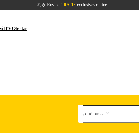
Envíos
GRATIS
exclusivos online
vil
TV
Ofertas
¿qué buscas?