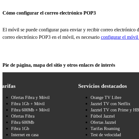
Cómo configurar el correo electrónico POP3
El móvil se puede configurar para enviar y recibir correo electrónico 
correo electrónico POP3 en el móvil, es necesario
configurar el móvil 
Pie de página, mapa del sitio y otros enlaces de interés
Tarifas
Servicios destacados
Ofertas Fibra y Móvil
Orange TV Libre
Fibra 1Gb + Móvil
Jazztel TV con Netflix
Fibra 600Mb + Móvil
Jazztel TV con Prime y H
Ofertas Fibra
Fútbol Jazztel
Fibra 600Mb
Ofertas Jazztel
Fibra 1Gb
Tarifas Roaming
Internet en casa
Test de velocidad