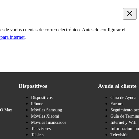
desde varias cuentas de correo electrónico. Antes de configurar el
para internet
.
Dispositivos
Ayuda al cliente
Dispositivos
Guía de Ayuda
iPhone
Factura
BO Max
Móviles Samsung
Seguimiento pe
Móviles Xiaomi
Guía de Termina
Móviles financiados
Internet y Wifi
Televisores
Información mó
Tablets
Televisión