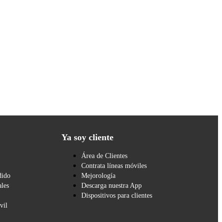
Ya soy cliente
Área de Clientes
Contrata líneas móviles
dido
Mejorología
les
Descarga nuestra App
Dispositivos para clientes
vil