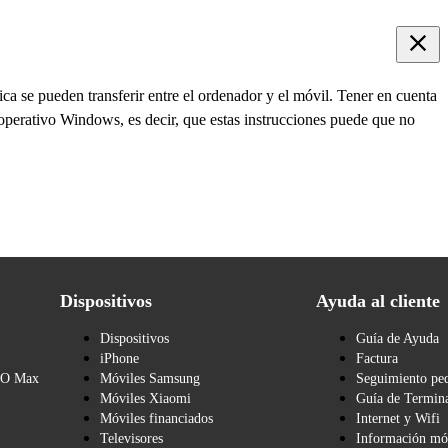
ca se pueden transferir entre el ordenador y el móvil. Tener en cuenta
operativo Windows, es decir, que estas instrucciones puede que no
Dispositivos
Ayuda al cliente
Dispositivos
Guía de Ayuda
iPhone
Factura
BO Max
Móviles Samsung
Seguimiento pe
Móviles Xiaomi
Guía de Termina
Móviles financiados
Internet y Wifi
Televisores
Información mó