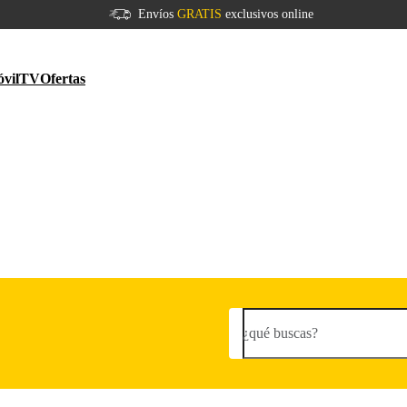
Envíos
GRATIS
exclusivos online
vil
TV
Ofertas
¿qué buscas?