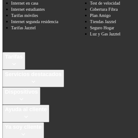
Internet en casa
Test de velocidad
Internet estudiantes
Cobertura Fibra
Tarifas móviles
Plan Amigo
Internet segunda residencia
Tiendas Jazztel
Tarifas Jazztel
Seguro Hogar
Luz y Gas Jazztel
Tarifas
Servicios destacados
Dispositivos
Ayuda al cliente
Ya soy cliente