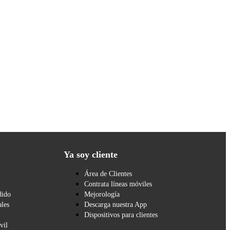
Ya soy cliente
Área de Clientes
Contrata líneas móviles
dido
Mejorología
les
Descarga nuestra App
Dispositivos para clientes
vil