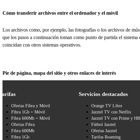
Cómo transferir archivos entre el ordenador y el móvil
Los archivos como, por ejemplo, las fotografías o los archivos de músi
que los pasos a continuación toman como punto de partida el sistema 
coincidan con otros sistemas operativos.
Pie de página, mapa del sitio y otros enlaces de interés
Tarifas
Servicios destacados
Ofertas Fibra y Móvil
Orange TV Libre
Fibra 1Gb + Móvil
Jazztel TV con Netflix
Fibra 600Mb + Móvil
Jazztel TV con Prime y H
Ofertas Fibra
Fútbol Jazztel
Fibra 600Mb
Ofertas Jazztel
Fibra 1Gb
Tarifas Roaming