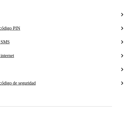
l código PIN
a SMS
internet
 código de seguridad