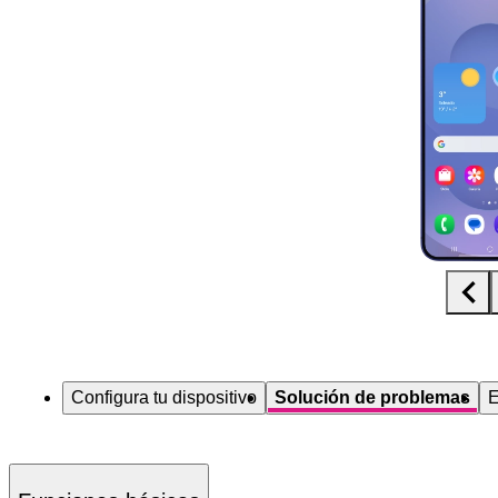
Diapositiva 1 de 5. Samsung Galaxy S25+ - MidnightBlue - imagen 1
Configura tu dispositivo
Solución de problemas
E