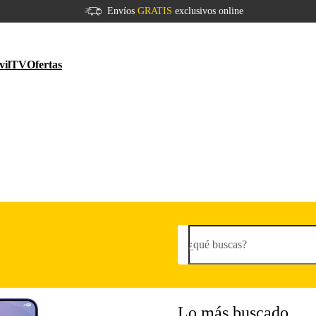
Envíos
GRATIS
exclusivos online
vil
TV
Ofertas
¿qué buscas?
Lo más buscado