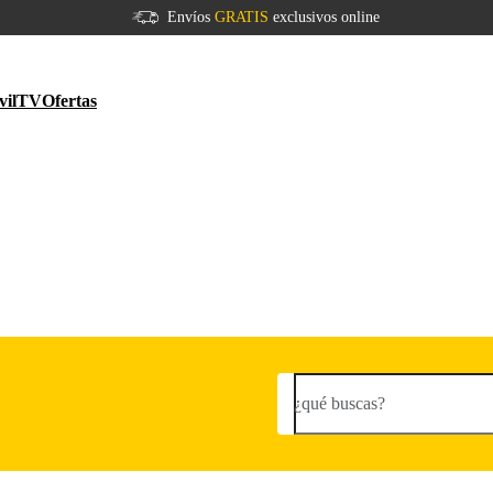
Envíos
GRATIS
exclusivos online
vil
TV
Ofertas
¿qué buscas?