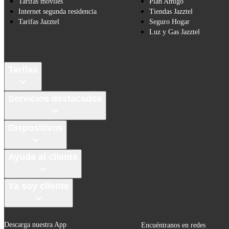
Tarifas móviles
Plan Amigo
Internet segunda residencia
Tiendas Jazztel
Tarifas Jazztel
Seguro Hogar
Luz y Gas Jazztel
Tarifas
Servicios destacados
Dispositivos
Ayuda al cliente
Ya soy cliente
Descarga nuestra App
Encuéntranos en redes