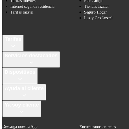
Tarifas móviles
Plan Amigo
Internet segunda residencia
Tiendas Jazztel
Tarifas Jazztel
Seguro Hogar
Luz y Gas Jazztel
Tarifas
Servicios destacados
Dispositivos
Ayuda al cliente
Ya soy cliente
Descarga nuestra App
Encuéntranos en redes