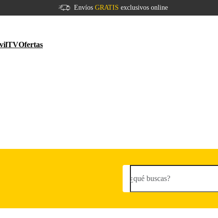
Envíos
GRATIS
exclusivos online
vil
TV
Ofertas
¿qué buscas?