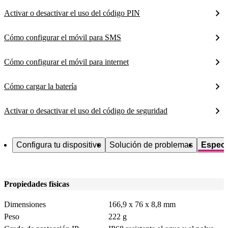
Activar o desactivar el uso del código PIN
Cómo configurar el móvil para SMS
Cómo configurar el móvil para internet
Cómo cargar la batería
Activar o desactivar el uso del código de seguridad
Configura tu dispositivo
Solución de problemas
Especi
Propiedades físicas
Dimensiones
166,9 x 76 x 8,8 mm
Peso
222 g