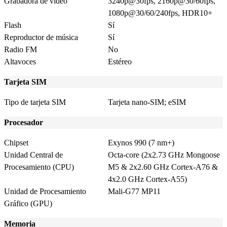
Grabadora de vídeo
3240p@30fps, 2160p@30/60fps,
1080p@30/60/240fps, HDR10+
Flash
Sí
Reproductor de música
Sí
Radio FM
No
Altavoces
Estéreo
Tarjeta SIM
Tipo de tarjeta SIM
Tarjeta nano-SIM; eSIM
Procesador
Chipset
Exynos 990 (7 nm+)
Unidad Central de
Octa-core (2x2.73 GHz Mongoose
Procesamiento (CPU)
M5 & 2x2.60 GHz Cortex-A76 &
4x2.0 GHz Cortex-A55)
Unidad de Procesamiento
Mali-G77 MP11
Gráfico (GPU)
Memoria