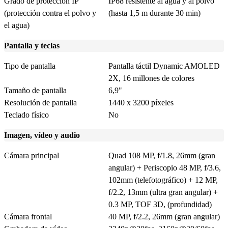
Grado de protección IP
IP68 resistente al agua y al polvo
(protección contra el polvo y
(hasta 1,5 m durante 30 min)
el agua)
Pantalla y teclas
Tipo de pantalla
Pantalla táctil Dynamic AMOLED
2X, 16 millones de colores
Tamaño de pantalla
6,9"
Resolución de pantalla
1440 x 3200 píxeles
Teclado físico
No
Imagen, vídeo y audio
Cámara principal
Quad 108 MP, f/1.8, 26mm (gran
angular) + Periscopio 48 MP, f/3.6,
102mm (telefotográfico) + 12 MP,
f/2.2, 13mm (ultra gran angular) +
0.3 MP, TOF 3D, (profundidad)
Cámara frontal
40 MP, f/2.2, 26mm (gran angular)