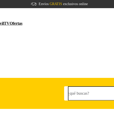
Envíos
GRATIS
exclusivos online
vil
TV
Ofertas
¿qué buscas?