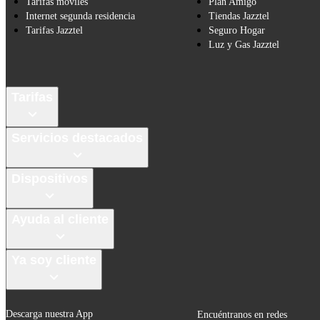
Tarifas móviles
Plan Amigo
Internet segunda residencia
Tiendas Jazztel
Tarifas Jazztel
Seguro Hogar
Luz y Gas Jazztel
Tarifas
Servicios destacados
Dispositivos
Ayuda al cliente
Ya soy cliente
Descarga nuestra App
Encuéntranos en redes