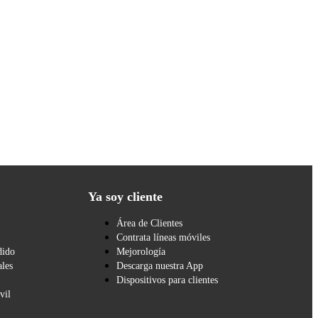
Ya soy cliente
Área de Clientes
Contrata líneas móviles
dido
Mejorología
les
Descarga nuestra App
Dispositivos para clientes
vil