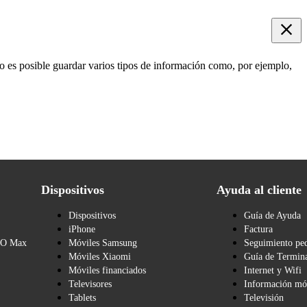
o es posible guardar varios tipos de información como, por ejemplo,
Dispositivos
Ayuda al cliente
Dispositivos
Guía de Ayuda
iPhone
Factura
BO Max
Móviles Samsung
Seguimiento pe
Móviles Xiaomi
Guía de Termina
Móviles financiados
Internet y Wifi
Televisores
Información mó
Tablets
Televisión