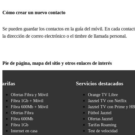
Cómo crear un nuevo contacto
Se pueden guardar los contactos en la guía del móvil. En cada contact
la dirección de correo electrónico o el timbre de llamada personal.
Pie de página, mapa del sitio y otros enlaces de interés
Tarifas
Servicios destacados
Ofertas Fibra y Móvil
Orange TV Libre
Fibra 1Gb + Móvil
Jazztel TV con Netflix
Fibra 600Mb + Móvil
Jazztel TV con Prime y H
Ofertas Fibra
Fútbol Jazztel
Fibra 600Mb
Ofertas Jazztel
Fibra 1Gb
Tarifas Roaming
Internet en casa
Test de velocidad