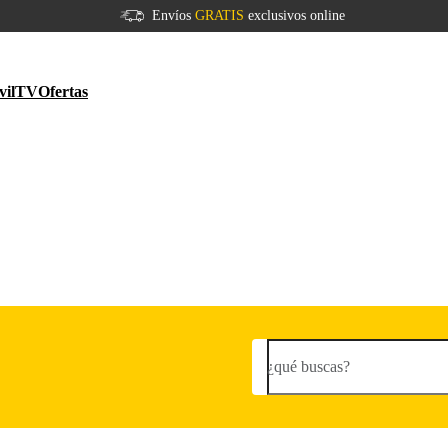
Envíos
GRATIS
exclusivos online
vil
TV
Ofertas
¿qué buscas?