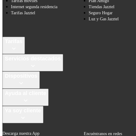
Tarifas móviles
Plan Amigo
Internet segunda residencia
Tiendas Jazztel
Tarifas Jazztel
Seguro Hogar
Luz y Gas Jazztel
Tarifas
Servicios destacados
Dispositivos
Ayuda al cliente
Ya soy cliente
Descarga nuestra App
Encuéntranos en redes