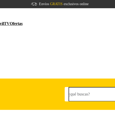
Envíos
GRATIS
exclusivos online
vil
TV
Ofertas
¿qué buscas?