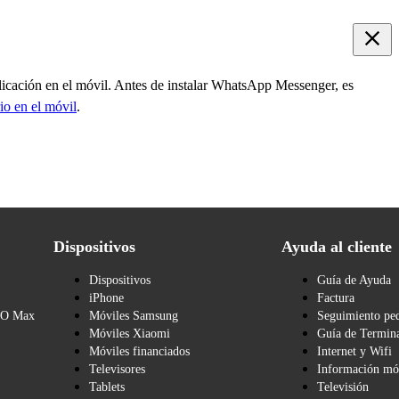
plicación en el móvil. Antes de instalar WhatsApp Messenger, es
rio en el móvil
.
Dispositivos
Ayuda al cliente
Dispositivos
Guía de Ayuda
iPhone
Factura
BO Max
Móviles Samsung
Seguimiento pe
Móviles Xiaomi
Guía de Termina
Móviles financiados
Internet y Wifi
Televisores
Información mó
Tablets
Televisión