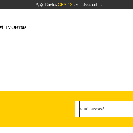
Envíos
GRATIS
exclusivos online
vil
TV
Ofertas
¿qué buscas?