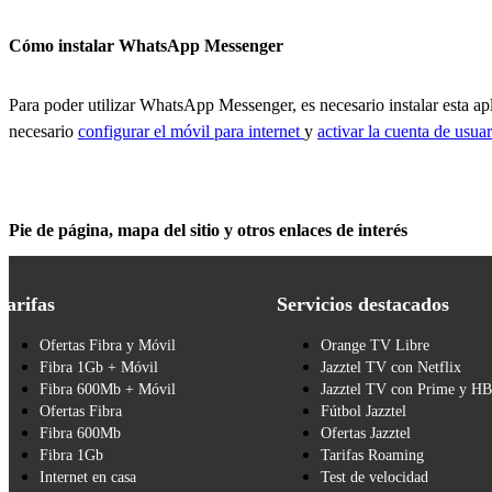
Cómo instalar WhatsApp Messenger
Para poder utilizar WhatsApp Messenger, es necesario instalar esta a
necesario
configurar el móvil para internet
y
activar la cuenta de usua
Pie de página, mapa del sitio y otros enlaces de interés
Tarifas
Servicios destacados
Ofertas Fibra y Móvil
Orange TV Libre
Fibra 1Gb + Móvil
Jazztel TV con Netflix
Fibra 600Mb + Móvil
Jazztel TV con Prime y H
Ofertas Fibra
Fútbol Jazztel
Fibra 600Mb
Ofertas Jazztel
Fibra 1Gb
Tarifas Roaming
Internet en casa
Test de velocidad