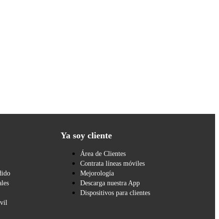
Ya soy cliente
Área de Clientes
Contrata líneas móviles
dido
Mejorología
les
Descarga nuestra App
Dispositivos para clientes
vil