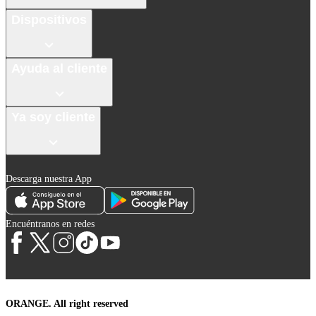
Dispositivos
Ayuda al cliente
Ya soy cliente
Descarga nuestra App
Encuéntranos en redes
ORANGE. All right reserved