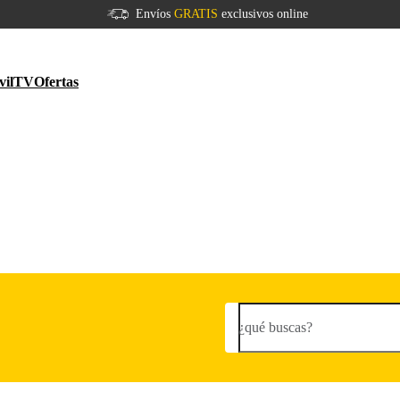
Envíos
GRATIS
exclusivos online
vil
TV
Ofertas
¿qué buscas?