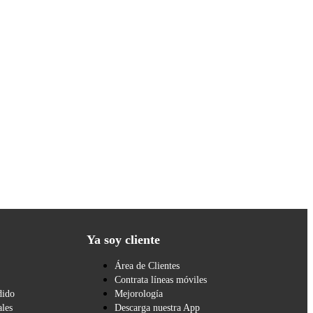
Ya soy cliente
Área de Clientes
Contrata líneas móviles
dido
Mejorología
les
Descarga nuestra App