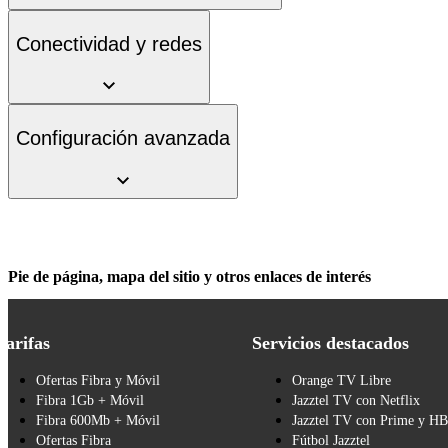
Conectividad y redes
Configuración avanzada
Pie de página, mapa del sitio y otros enlaces de interés
Tarifas
Servicios destacados
Ofertas Fibra y Móvil
Orange TV Libre
Fibra 1Gb + Móvil
Jazztel TV con Netflix
Fibra 600Mb + Móvil
Jazztel TV con Prime y H
Ofertas Fibra
Fútbol Jazztel