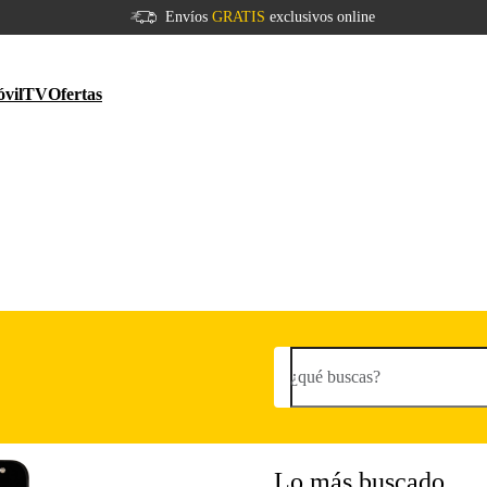
Envíos
GRATIS
exclusivos online
vil
TV
Ofertas
¿qué buscas?
Lo más buscado