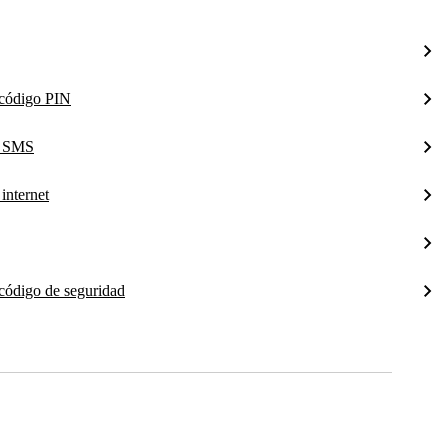
l código PIN
a SMS
internet
 código de seguridad