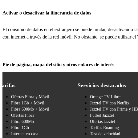
Activar o desactivar la itinerancia de datos
El consumo de datos en el extranjero se puede limitar, desactivando la
con internet a través de la red móvil. No obstante, se puede utilizar el
Pie de página, mapa del sitio y otros enlaces de interés
Tarifas
Servicios destacados
Ofertas Fibra y Móvil
Orange TV Libre
Fibra 1Gb + Móvil
Jazztel TV con Netflix
Fibra 600Mb + Móvil
Jazztel TV con Prime y H
Ofertas Fibra
Fútbol Jazztel
Fibra 600Mb
Ofertas Jazztel
Fibra 1Gb
Tarifas Roaming
Internet en casa
Test de velocidad