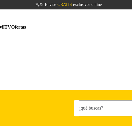
Envíos
GRATIS
exclusivos online
vil
TV
Ofertas
¿qué buscas?