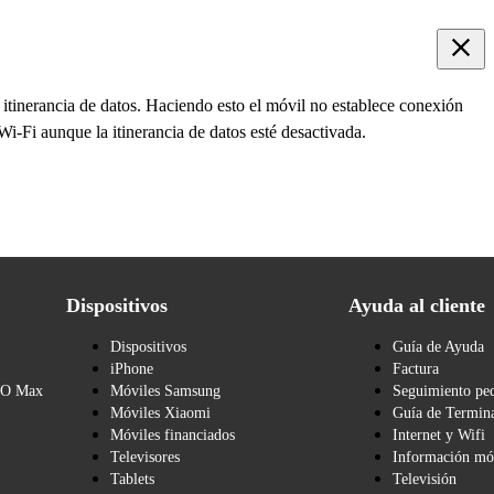
 itinerancia de datos. Haciendo esto el móvil no establece conexión
 Wi-Fi aunque la itinerancia de datos esté desactivada.
Dispositivos
Ayuda al cliente
Dispositivos
Guía de Ayuda
iPhone
Factura
BO Max
Móviles Samsung
Seguimiento pe
Móviles Xiaomi
Guía de Termina
Móviles financiados
Internet y Wifi
Televisores
Información mó
Tablets
Televisión