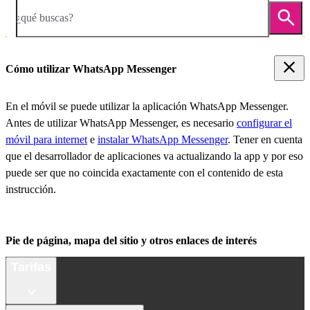
¿qué buscas?
Cómo utilizar WhatsApp Messenger
En el móvil se puede utilizar la aplicación WhatsApp Messenger.
Antes de utilizar WhatsApp Messenger, es necesario
configurar el
móvil para internet
e
instalar WhatsApp Messenger
. Tener en cuenta
que el desarrollador de aplicaciones va actualizando la app y por eso
puede ser que no coincida exactamente con el contenido de esta
instrucción.
Pie de página, mapa del sitio y otros enlaces de interés
Tarifas