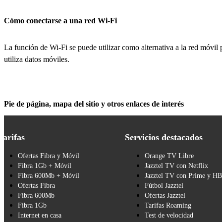
Cómo conectarse a una red Wi-Fi
La función de Wi-Fi se puede utilizar como alternativa a la red móvil p
utiliza datos móviles.
Pie de página, mapa del sitio y otros enlaces de interés
Tarifas
Servicios destacados
Ofertas Fibra y Móvil
Orange TV Libre
Fibra 1Gb + Móvil
Jazztel TV con Netflix
Fibra 600Mb + Móvil
Jazztel TV con Prime y H
Ofertas Fibra
Fútbol Jazztel
Fibra 600Mb
Ofertas Jazztel
Fibra 1Gb
Tarifas Roaming
Internet en casa
Test de velocidad