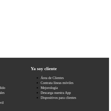
Ya soy cliente
Área de Clientes
Contrata líneas móviles
dido
Mejorología
les
Descarga nuestra App
Dispositivos para clientes
vil