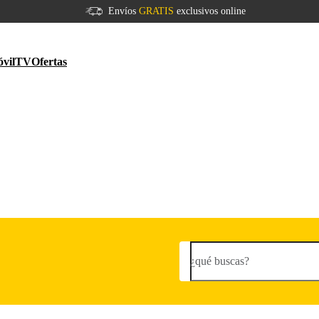
Envíos
GRATIS
exclusivos online
vil
TV
Ofertas
¿qué buscas?