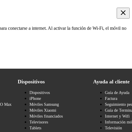
ara conectarse a internet. Al activar la función de Wi-Fi, el móvil no
Dispositivos
Ayuda al cliente
Dispositivos
Guía de Ayuda
iPhone
Factura
BO Max
Móviles Samsung
Seguimiento pe
Móviles Xiaomi
Guía de Termina
Móviles financiados
Internet y Wifi
Televisores
Información mó
Tablets
Televisión