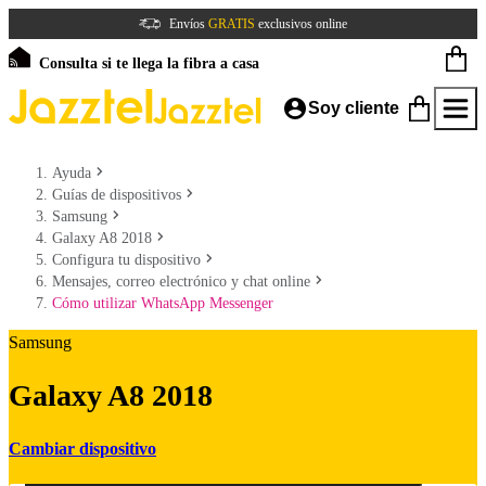
Envíos
GRATIS
exclusivos online
Consulta si te llega la fibra a casa
Soy cliente
Ayuda
Guías de dispositivos
Samsung
Galaxy A8 2018
Configura tu dispositivo
Mensajes, correo electrónico y chat online
Cómo utilizar WhatsApp Messenger
Samsung
Galaxy A8 2018
Cambiar dispositivo