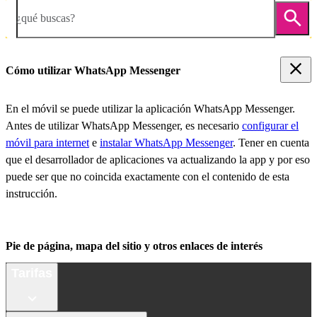
¿qué buscas?
Cómo utilizar WhatsApp Messenger
En el móvil se puede utilizar la aplicación WhatsApp Messenger.
Antes de utilizar WhatsApp Messenger, es necesario
configurar el
móvil para internet
e
instalar WhatsApp Messenger
. Tener en cuenta
que el desarrollador de aplicaciones va actualizando la app y por eso
puede ser que no coincida exactamente con el contenido de esta
instrucción.
Pie de página, mapa del sitio y otros enlaces de interés
Tarifas