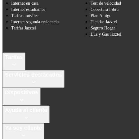
Internet en casa
Test de velocidad
Internet estudiantes
Cobertura Fibra
Tarifas móviles
Plan Amigo
Internet segunda residencia
Tiendas Jazztel
Tarifas Jazztel
Seguro Hogar
Luz y Gas Jazztel
Tarifas
Servicios destacados
Dispositivos
Ayuda al cliente
Ya soy cliente