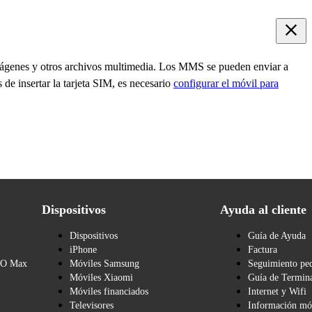
genes y otros archivos multimedia. Los MMS se pueden enviar a
de insertar la tarjeta SIM, es necesario
configurar el móvil para
Dispositivos
Ayuda al cliente
Dispositivos
Guía de Ayuda
iPhone
Factura
BO Max
Móviles Samsung
Seguimiento pe
Móviles Xiaomi
Guía de Termina
Móviles financiados
Internet y Wifi
Televisores
Información mó