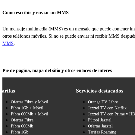
Cómo escribir y enviar un MMS
Un mensaje multimedia (MMS) es un mensaje que puede contener imá
otros teléfonos móviles. Si no se puede enviar ni recibir MMS después 
MMS
.
Pie de página, mapa del sitio y otros enlaces de interés
Tarifas
Servicios destacados
Ofertas Fibra y Móvil
Orange TV Libre
Fibra 1Gb + Móvil
Jazztel TV con Netflix
Fibra 600Mb + Móvil
Jazztel TV con Prime y H
Ofertas Fibra
Fútbol Jazztel
Fibra 600Mb
Ofertas Jazztel
Fibra 1Gb
Tarifas Roaming