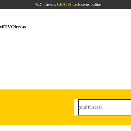
Envíos
GRATIS
exclusivos online
vil
TV
Ofertas
¿qué buscas?