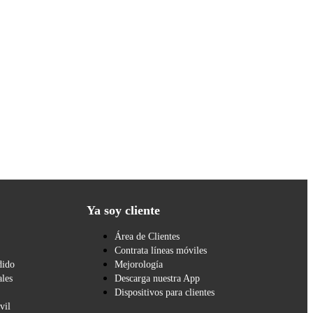
Ya soy cliente
Área de Clientes
Contrata líneas móviles
dido
Mejorología
les
Descarga nuestra App
Dispositivos para clientes
vil