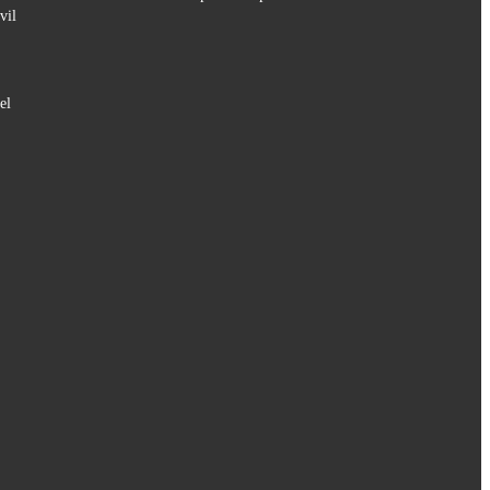
vil
el