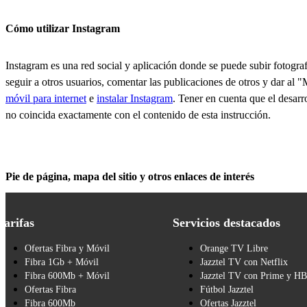
Cómo utilizar Instagram
Instagram es una red social y aplicación donde se puede subir fotograf
seguir a otros usuarios, comentar las publicaciones de otros y dar al "
móvil para internet
e
instalar Instagram
. Tener en cuenta que el desarr
no coincida exactamente con el contenido de esta instrucción.
Pie de página, mapa del sitio y otros enlaces de interés
Tarifas
Servicios destacados
Ofertas Fibra y Móvil
Orange TV Libre
Fibra 1Gb + Móvil
Jazztel TV con Netflix
Fibra 600Mb + Móvil
Jazztel TV con Prime y H
Ofertas Fibra
Fútbol Jazztel
Fibra 600Mb
Ofertas Jazztel