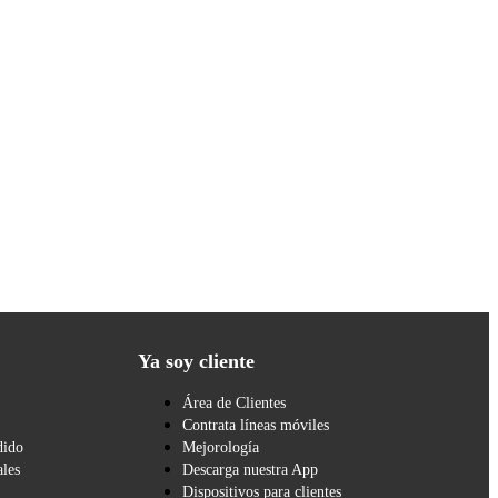
Ya soy cliente
Área de Clientes
Contrata líneas móviles
dido
Mejorología
les
Descarga nuestra App
Dispositivos para clientes