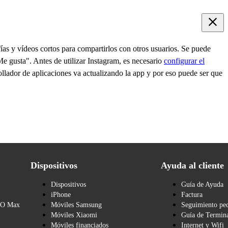
ías y vídeos cortos para compartirlos con otros usuarios. Se puede
Me gusta". Antes de utilizar Instagram, es necesario
configurar el
ollador de aplicaciones va actualizando la app y por eso puede ser que
Dispositivos
Ayuda al cliente
Dispositivos
Guía de Ayuda
iPhone
Factura
BO Max
Móviles Samsung
Seguimiento pe
Móviles Xiaomi
Guía de Termina
Móviles financiados
Internet y Wifi