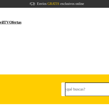
Envíos
GRATIS
exclusivos online
vil
TV
Ofertas
¿qué buscas?