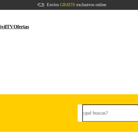
Envíos
GRATIS
exclusivos online
vil
TV
Ofertas
¿qué buscas?