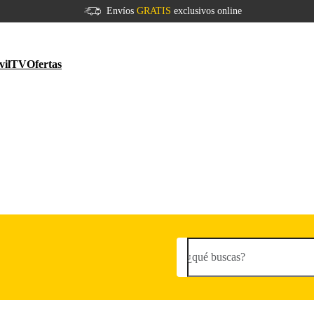
Envíos
GRATIS
exclusivos online
vil
TV
Ofertas
¿qué buscas?