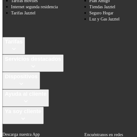
Tarifas móviles
Plan Amigo
Internet segunda residencia
Tiendas Jazztel
Tarifas Jazztel
Seguro Hogar
Luz y Gas Jazztel
Tarifas
Servicios destacados
Dispositivos
Ayuda al cliente
Ya soy cliente
Descarga nuestra App
Encuéntranos en redes