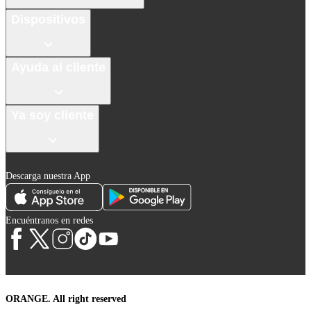
Dispositivos
Ayuda al cliente
Ya soy cliente
Descarga nuestra App
Encuéntranos en redes
ORANGE. All right reserved